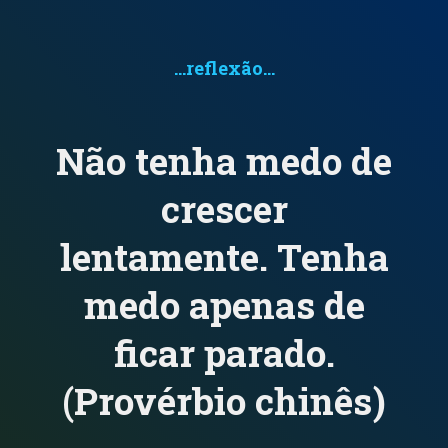
...reflexão...
INÍCIO
/
TAG-LARAVEL
Laravel
Não tenha medo de
crescer
Aplicações criadas com a estrutura e framework Laravel
lentamente. Tenha
Portfolio
medo apenas de
2025
ficar parado.
(Provérbio chinês)
Continue
lendo