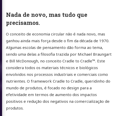
Nada de novo, mas tudo que
precisamos.
 do Sul
O conceito de economia circular não é nada novo, mas
ganhou ainda mais força desde o fim da década de 1970.
Algumas escolas de pensamento dão forma ao tema,
sendo uma delas a filosofia trazida por Michael Braungart
folio
e Bill McDonough, no conceito Cradle to Cradle™. Este
 Somos
considera todos os materiais técnicos e biológicos
Fazemos
envolvidos nos processos industriais e comerciais como
Fazemos
nutrientes. O framework Cradle to Cradle, queridinho do
mundo de produtos, é focado no design para a
udos
efetividade em termos de aumento dos impactos
mentas
positivos e redução dos negativos na comercialização de
lvimento
produtos.