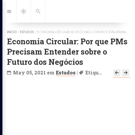
Ir
para:
Navegação
Dark
Busca
Mode
INÍCIO
/
ESTUDOS
/
ECONOMIA-CIRCULAR-SE-VOCE-NAO-CONHECE-ESTA-ATRASADO
Economia Circular: Por que PMs
Precisam Entender sobre o
Futuro dos Negócios
May 05, 2021
em
Estudos
|
Etiquetas:
Estrateg