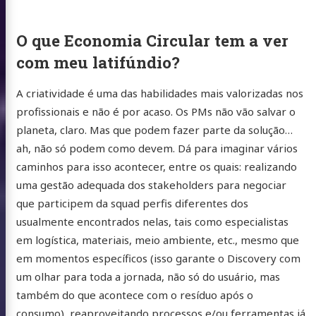
tato
O que Economia Circular tem a ver
e
atsApp
Instagram
X
buymeacoffee
com meu latifúndio?
/
A criatividade é uma das habilidades mais valorizadas nos
Twitter
profissionais e não é por acaso. Os PMs não vão salvar o
planeta, claro. Mas que podem fazer parte da solução…
ah, não só podem como devem. Dá para imaginar vários
caminhos para isso acontecer, entre os quais: realizando
uma gestão adequada dos stakeholders para negociar
que participem da squad perfis diferentes dos
usualmente encontrados nelas, tais como especialistas
em logística, materiais, meio ambiente, etc., mesmo que
em momentos específicos (isso garante o Discovery com
um olhar para toda a jornada, não só do usuário, mas
também do que acontece com o resíduo após o
consumo), reaproveitando processos e/ou ferramentas já