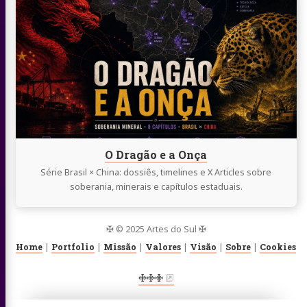
lendo
O
Dragão
e
a
Onça
O Dragão e a Onça
Série Brasil × China: dossiês, timelines e X Articles sobre
soberania, minerais e capítulos estaduais.
✠ © 2025 Artes do Sul ✠
Home
|
Portfolio
|
Missão
|
Valores
|
Visão
|
Sobre
|
Cookies
🜋🜋🜋