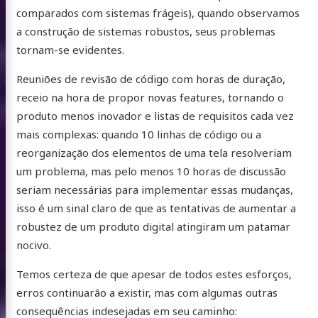
comparados com sistemas frágeis), quando observamos
folio
a construção de sistemas robustos, seus problemas
 Somos
tornam-se evidentes.
Fazemos
Reuniões de revisão de código com horas de duração,
Fazemos
receio na hora de propor novas features, tornando o
produto menos inovador e listas de requisitos cada vez
udos
mais complexas: quando 10 linhas de código ou a
mentas
reorganização dos elementos de uma tela resolveriam
lvimento
um problema, mas pelo menos 10 horas de discussão
seriam necessárias para implementar essas mudanças,
tato
isso é um sinal claro de que as tentativas de aumentar a
robustez de um produto digital atingiram um patamar
e
atsApp
Instagram
X
buymeacoffee
nocivo.
/
Temos certeza de que apesar de todos estes esforços,
erros continuarão a existir, mas com algumas outras
Twitter
consequências indesejadas em seu caminho: