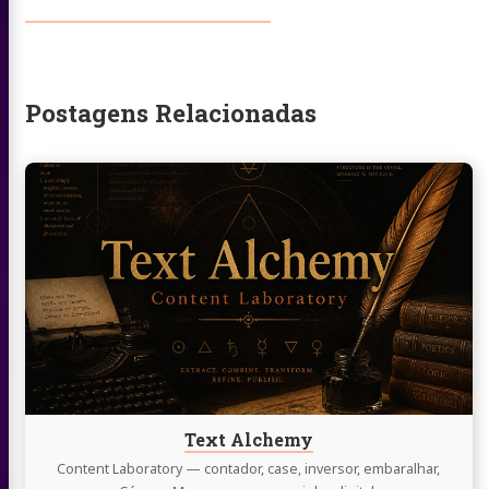
/
Twitter
Postagens Relacionadas
Continue
lendo
Text
Alchemy
Text Alchemy
Content Laboratory — contador, case, inversor, embaralhar,