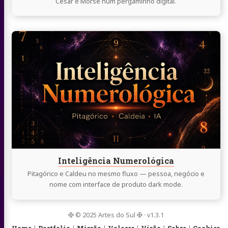
César e Morse num pergaminho digital.
Continue
lendo
Inteligência
Numerológica
Inteligência Numerológica
Pitagórico e Caldeu no mesmo fluxo — pessoa, negócio e
nome com interface de produto dark mode.
✠ © 2025 Artes do Sul ✠ · v1.3.1