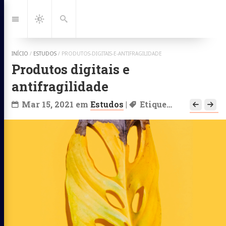
Ir
para:
Navegação
Dark
Busca
Mode
INÍCIO
/
ESTUDOS
/
PRODUTOS-DIGITAIS-E-ANTIFRAGILIDADE
Produtos digitais e
antifragilidade
Mar 15, 2021
em
Estudos
|
Etiquetas:
Estrategi