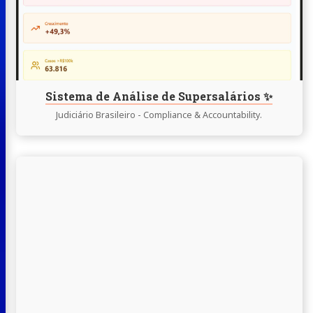
Análise
de
Supersalários
✨
Sistema de Análise de Supersalários ✨
Judiciário Brasileiro - Compliance & Accountability.
Continue
lendo
HATEVAOM