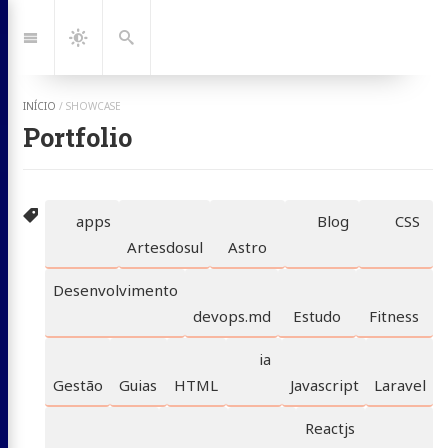
Ir
para:
Navegação
Dark
Busca
Mode
INÍCIO
/
SHOWCASE
Portfolio
apps
Blog
CSS
Artesdosul
Astro
Desenvolvimento
devops.md
Estudo
Fitness
ia
Gestão
Guias
HTML
Javascript
Laravel
Reactjs