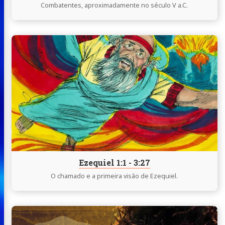
Combatentes, aproximadamente no século V a.C.
Fazemos
Fazemos
Continue
udos
lendo
mentas
Ezequiel
lvimento
1:1
-
tato
3:27
e
atsApp
Instagram
X
buymeacoffee
/
Ezequiel 1:1 - 3:27
Twitter
O chamado e a primeira visão de Ezequiel.
Continue
lendo