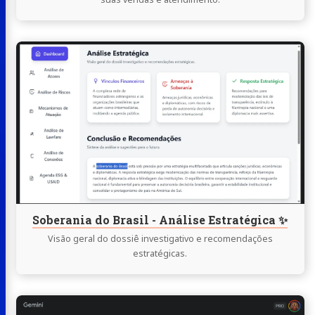
Continue
lendo
Soberania
do
Brasil
-
Análise
Estratégica
✨
Soberania do Brasil - Análise Estratégica ✨
Visão geral do dossiê investigativo e recomendações
estratégicas.
Continue