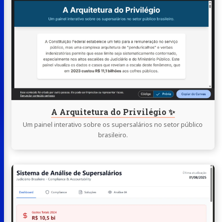
lendo
A
Arquitetura
do
Privilégio
✨
A Arquitetura do Privilégio ✨
Um painel interativo sobre os supersalários no setor público
brasileiro.
Continue
lendo
Sistema
de