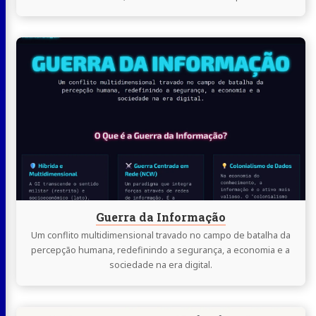
Continue
lendo
Guerra
da
Informação
Guerra da Informação
Um conflito multidimensional travado no campo de batalha da
percepção humana, redefinindo a segurança, a economia e a
sociedade na era digital.
Continue