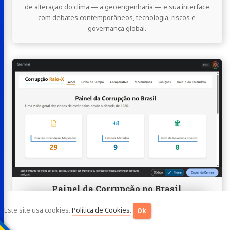
de alteração do clima — a geoengenharia — e sua interface
com debates contemporâneos, tecnologia, riscos e
governança global.
Continue
lendo
Painel
da
Corrupção
no
Brasil
Painel da Corrupção no Brasil
Uma visão geral dos dados de escândalos desde a década de
Este site usa cookies.
Política de Cookies
.
Ok
1980.