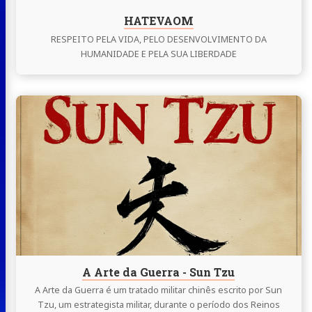
HATEVAOM
RESPEITO PELA VIDA, PELO DESENVOLVIMENTO DA
HUMANIDADE E PELA SUA LIBERDADE
Continue
lendo
A
Arte
da
Guerra
 do Sul
-
Sun
Tzu
A Arte da Guerra - Sun Tzu
folio
A Arte da Guerra é um tratado militar chinês escrito por Sun
 Somos
Tzu, um estrategista militar, durante o período dos Reinos