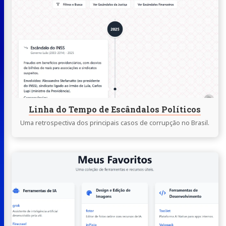
lendo
Linha
do
Tempo
de
Escândalos
Políticos
Linha do Tempo de Escândalos Políticos
Uma retrospectiva dos principais casos de corrupção no Brasil.
Continue
lendo
Coleção
Curada
de
Ferramentas