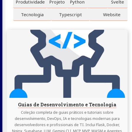
Produtividade
Projeto
Python
Svelte
Tecnologia
Typescript
Website
Continue
lendo
Guias
de
Desenvolvimento
e
Tecnologia
Guias de Desenvolvimento e Tecnologia
Coleção completa de guias práticos e tutoriais sobre
desenvolvimento, DevOps, IA e tecnologias modernas para
desenvolvedores e profissionais de TI. Inclui Flask, Docker,
Nginx, Supabase, LLM, Gemini CLI, MCP, MVP, WASM e Agentes