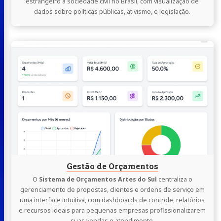
estrangeiro à sociedade civil no Brasil, com visualização de
dados sobre políticas públicas, ativismo, e legislação.
Continue
lendo
Gestão
de
Orçamentos
Gestão de Orçamentos
O
Sistema de Orçamentos Artes do Sul
centraliza o
gerenciamento de propostas, clientes e ordens de serviço em
uma interface intuitiva, com dashboards de controle, relatórios
e recursos ideais para pequenas empresas profissionalizarem
suas vendas e atendimento.