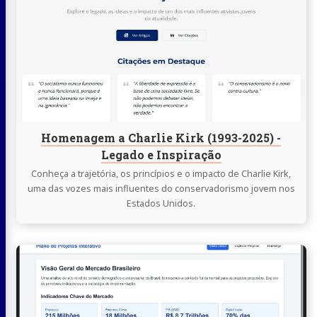
Homenagem
a
Charlie
Kirk
(1993-
2025)
-
Legado
Homenagem a Charlie Kirk (1993-2025) -
e
Legado e Inspiração
Inspiração
Conheça a trajetória, os princípios e o impacto de Charlie Kirk,
uma das vozes mais influentes do conservadorismo jovem nos
Estados Unidos.
Continue
lendo
Plano
de