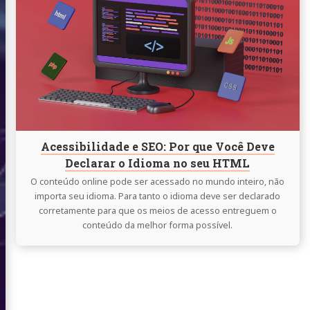
Acessibilidade
 do Sul
e
SEO:
Por
que
folio
Você
 Somos
Deve
Declarar
Fazemos
Acessibilidade e SEO: Por que Você Deve
o
Declarar o Idioma no seu HTML
Fazemos
Idioma
O conteúdo online pode ser acessado no mundo inteiro, não
udos
no
importa seu idioma. Para tanto o idioma deve ser declarado
corretamente para que os meios de acesso entreguem o
seu
mentas
conteúdo da melhor forma possível.
HTML
lvimento
tato